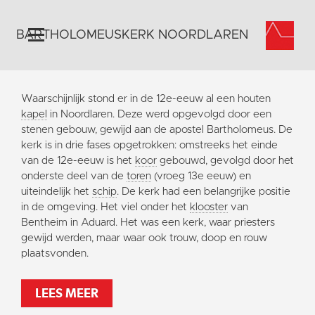
BARTHOLOMEUSKERK NOORDLAREN
Home
Waarschijnlijk stond er in de 12e-eeuw al een houten
Algemeen
kapel
in Noordlaren. Deze werd opgevolgd door een
stenen gebouw, gewijd aan de apostel Bartholomeus. De
Historie
kerk is in drie fases opgetrokken: omstreeks het einde
Omgeving
van de 12e-eeuw is het
koor
gebouwd, gevolgd door het
onderste deel van de
toren
(vroeg 13e eeuw) en
Activiteiten
uiteindelijk het
schip
. De kerk had een belangrijke positie
Steun ons
in de omgeving. Het viel onder het
klooster
van
Bentheim in Aduard. Het was een kerk, waar priesters
Contact
gewijd werden, maar waar ook trouw, doop en rouw
Vaktaal
plaatsvonden.
LEES MEER