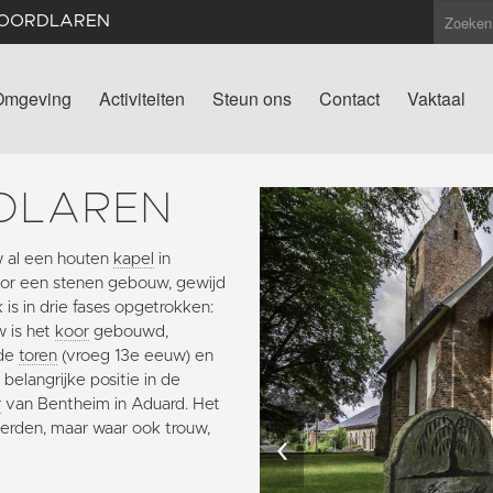
NOORDLAREN
Omgeving
Activiteiten
Steun ons
Contact
Vaktaal
DLAREN
w al een houten
kapel
in
or een stenen gebouw, gewijd
is in drie fases opgetrokken:
 is het
koor
gebouwd,
 de
toren
(vroeg 13e eeuw) en
belangrijke positie in de
r
van Bentheim in Aduard. Het
werden, maar waar ook trouw,
‹