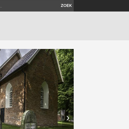
ZOEK
›