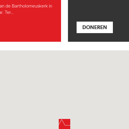
an de Bartholomeuskerk in
. Ter...
DONEREN