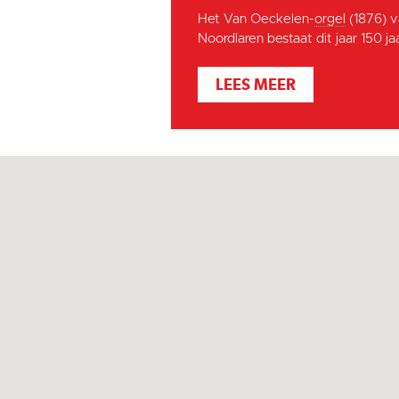
Het Van Oeckelen-
orgel
(1876) v
Noordlaren bestaat dit jaar 150 jaar
LEES MEER