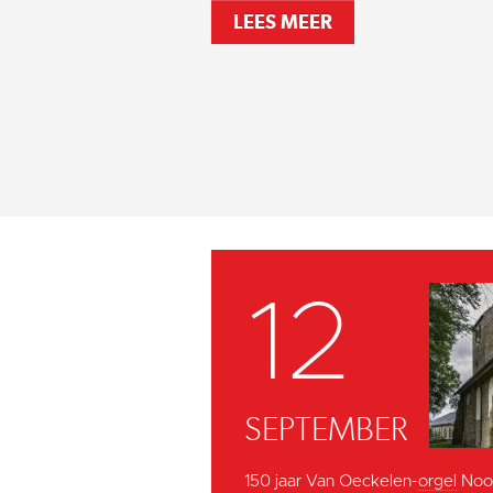
LEES MEER
12
SEPTEMBER
150 jaar Van Oeckelen-
orgel
Noor