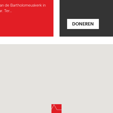
an de Bartholomeuskerk in
. Ter...
DONEREN