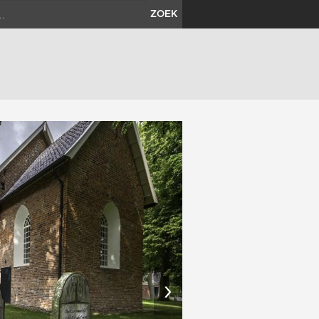
ZOEK
›