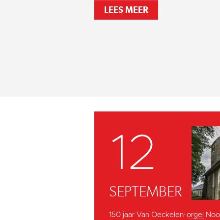
LEES MEER
12
SEPTEMBER
150 jaar Van Oeckelen-
orgel
Noor