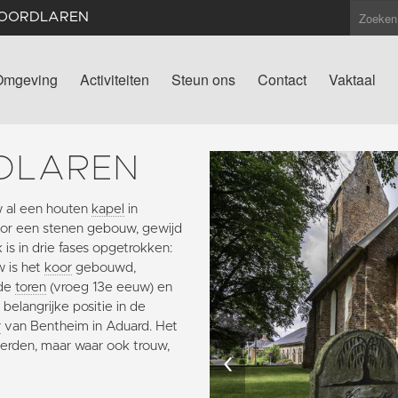
NOORDLAREN
Omgeving
Activiteiten
Steun ons
Contact
Vaktaal
DLAREN
w al een houten
kapel
in
or een stenen gebouw, gewijd
is in drie fases opgetrokken:
 is het
koor
gebouwd,
 de
toren
(vroeg 13e eeuw) en
belangrijke positie in de
r
van Bentheim in Aduard. Het
werden, maar waar ook trouw,
‹