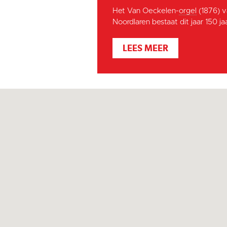
Het Van Oeckelen-
orgel
(1876) v
Noordlaren bestaat dit jaar 150 jaar
LEES MEER