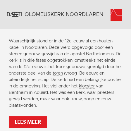
BARTHOLOMEUSKERK NOORDLAREN
Home
Waarschijnlijk stond er in de 12e-eeuw al een houten
Algemeen
kapel
in Noordlaren. Deze werd opgevolgd door een
stenen gebouw, gewijd aan de apostel Bartholomeus. De
Historie
kerk is in drie fases opgetrokken: omstreeks het einde
Omgeving
van de 12e-eeuw is het
koor
gebouwd, gevolgd door het
onderste deel van de
toren
(vroeg 13e eeuw) en
Activiteiten
uiteindelijk het
schip
. De kerk had een belangrijke positie
Steun ons
in de omgeving. Het viel onder het
klooster
van
Bentheim in Aduard. Het was een kerk, waar priesters
Contact
gewijd werden, maar waar ook trouw, doop en rouw
Vaktaal
plaatsvonden.
LEES MEER