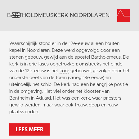
BARTHOLOMEUSKERK NOORDLAREN
Home
Waarschijnlijk stond er in de 12e-eeuw al een houten
Algemeen
kapel
in Noordlaren. Deze werd opgevolgd door een
stenen gebouw, gewijd aan de apostel Bartholomeus. De
Historie
kerk is in drie fases opgetrokken: omstreeks het einde
Omgeving
van de 12e-eeuw is het
koor
gebouwd, gevolgd door het
onderste deel van de
toren
(vroeg 13e eeuw) en
Activiteiten
uiteindelijk het
schip
. De kerk had een belangrijke positie
Steun ons
in de omgeving. Het viel onder het
klooster
van
Bentheim in Aduard. Het was een kerk, waar priesters
Contact
gewijd werden, maar waar ook trouw, doop en rouw
Vaktaal
plaatsvonden.
LEES MEER