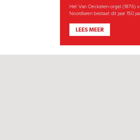
Het Van Oeckelen-
orgel
(1876) v
Noordlaren bestaat dit jaar 150 jaar
LEES MEER