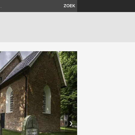
ZOEK
›