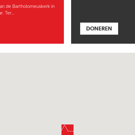
an de Bartholomeuskerk in
. Ter...
DONEREN