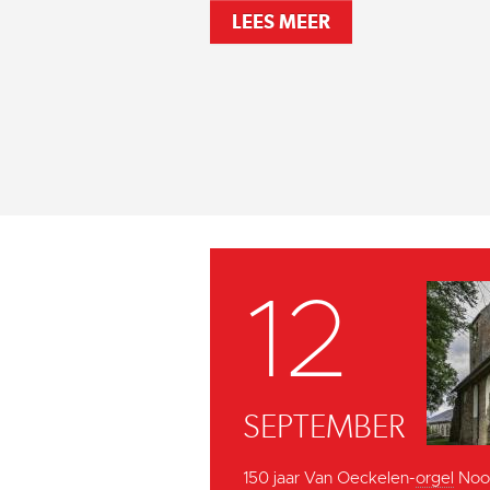
LEES MEER
12
SEPTEMBER
150 jaar Van Oeckelen-
orgel
Noor