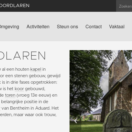
NOORDLAREN
Omgeving
Activiteiten
Steun ons
Contact
Vaktaal
DLAREN
w al een houten
kapel
in
or een stenen gebouw, gewijd
is in drie fases opgetrokken:
 is het
koor
gebouwd,
 de
toren
(vroeg 13e eeuw) en
belangrijke positie in de
r
van Bentheim in Aduard. Het
werden, maar waar ook trouw,
‹