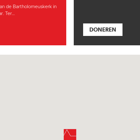
an de Bartholomeuskerk in
. Ter...
DONEREN