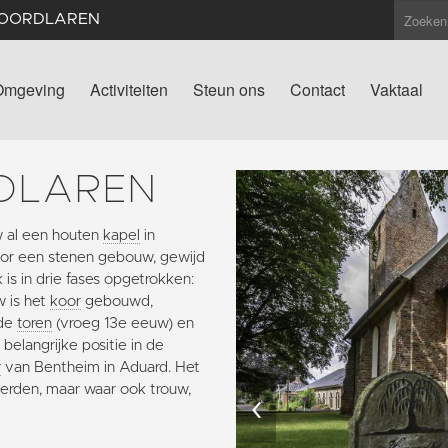
NOORDLAREN
Omgeving
Activiteiten
Steun ons
Contact
Vaktaal
DLAREN
w al een houten
kapel
in
or een stenen gebouw, gewijd
is in drie fases opgetrokken:
 is het
koor
gebouwd,
 de
toren
(vroeg 13e eeuw) en
belangrijke positie in de
r
van Bentheim in Aduard. Het
werden, maar waar ook trouw,
‹