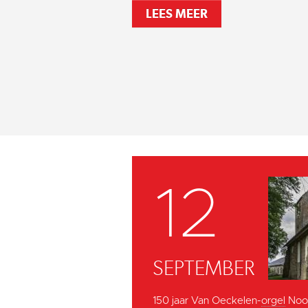
LEES MEER
12
SEPTEMBER
150 jaar Van Oeckelen-
orgel
Noor