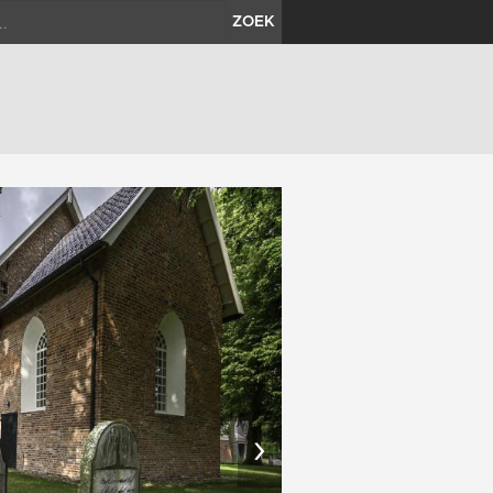
ZOEK
›