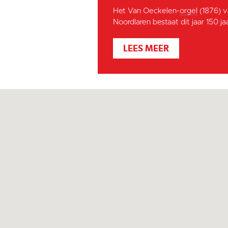
Het Van Oeckelen-
orgel
(1876) v
Noordlaren bestaat dit jaar 150 jaar
LEES MEER