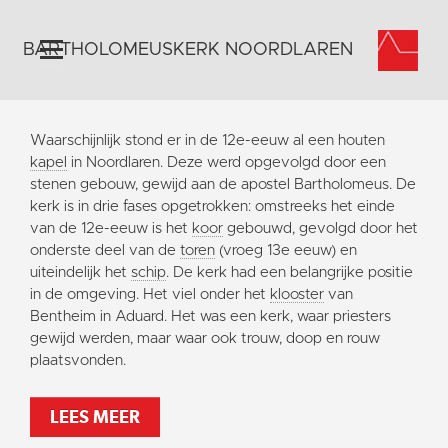
BARTHOLOMEUSKERK NOORDLAREN
Home
Waarschijnlijk stond er in de 12e-eeuw al een houten
Algemeen
kapel
in Noordlaren. Deze werd opgevolgd door een
stenen gebouw, gewijd aan de apostel Bartholomeus. De
Historie
kerk is in drie fases opgetrokken: omstreeks het einde
Omgeving
van de 12e-eeuw is het
koor
gebouwd, gevolgd door het
onderste deel van de
toren
(vroeg 13e eeuw) en
Activiteiten
uiteindelijk het
schip
. De kerk had een belangrijke positie
Steun ons
in de omgeving. Het viel onder het
klooster
van
Bentheim in Aduard. Het was een kerk, waar priesters
Contact
gewijd werden, maar waar ook trouw, doop en rouw
Vaktaal
plaatsvonden.
LEES MEER