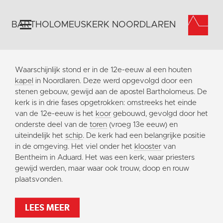
BARTHOLOMEUSKERK NOORDLAREN
Home
Waarschijnlijk stond er in de 12e-eeuw al een houten
Algemeen
kapel
in Noordlaren. Deze werd opgevolgd door een
stenen gebouw, gewijd aan de apostel Bartholomeus. De
Historie
kerk is in drie fases opgetrokken: omstreeks het einde
Omgeving
van de 12e-eeuw is het
koor
gebouwd, gevolgd door het
onderste deel van de
toren
(vroeg 13e eeuw) en
Activiteiten
uiteindelijk het
schip
. De kerk had een belangrijke positie
Steun ons
in de omgeving. Het viel onder het
klooster
van
Bentheim in Aduard. Het was een kerk, waar priesters
Contact
gewijd werden, maar waar ook trouw, doop en rouw
Vaktaal
plaatsvonden.
LEES MEER