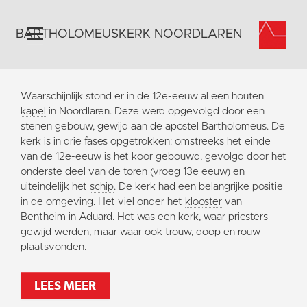
BARTHOLOMEUSKERK NOORDLAREN
Home
Waarschijnlijk stond er in de 12e-eeuw al een houten
Algemeen
kapel
in Noordlaren. Deze werd opgevolgd door een
stenen gebouw, gewijd aan de apostel Bartholomeus. De
Historie
kerk is in drie fases opgetrokken: omstreeks het einde
Omgeving
van de 12e-eeuw is het
koor
gebouwd, gevolgd door het
onderste deel van de
toren
(vroeg 13e eeuw) en
Activiteiten
uiteindelijk het
schip
. De kerk had een belangrijke positie
Steun ons
in de omgeving. Het viel onder het
klooster
van
Bentheim in Aduard. Het was een kerk, waar priesters
Contact
gewijd werden, maar waar ook trouw, doop en rouw
Vaktaal
plaatsvonden.
LEES MEER