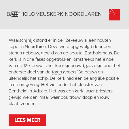
BARTHOLOMEUSKERK NOORDLAREN
Home
Waarschijnlijk stond er in de 12e-eeuw al een houten
Algemeen
kapel
in Noordlaren. Deze werd opgevolgd door een
stenen gebouw, gewijd aan de apostel Bartholomeus. De
Historie
kerk is in drie fases opgetrokken: omstreeks het einde
Omgeving
van de 12e-eeuw is het
koor
gebouwd, gevolgd door het
onderste deel van de
toren
(vroeg 13e eeuw) en
Activiteiten
uiteindelijk het
schip
. De kerk had een belangrijke positie
Steun ons
in de omgeving. Het viel onder het
klooster
van
Bentheim in Aduard. Het was een kerk, waar priesters
Contact
gewijd werden, maar waar ook trouw, doop en rouw
Vaktaal
plaatsvonden.
LEES MEER