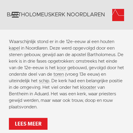
BARTHOLOMEUSKERK NOORDLAREN
Home
Waarschijnlijk stond er in de 12e-eeuw al een houten
Algemeen
kapel
in Noordlaren. Deze werd opgevolgd door een
stenen gebouw, gewijd aan de apostel Bartholomeus. De
Historie
kerk is in drie fases opgetrokken: omstreeks het einde
Omgeving
van de 12e-eeuw is het
koor
gebouwd, gevolgd door het
onderste deel van de
toren
(vroeg 13e eeuw) en
Activiteiten
uiteindelijk het
schip
. De kerk had een belangrijke positie
Steun ons
in de omgeving. Het viel onder het
klooster
van
Bentheim in Aduard. Het was een kerk, waar priesters
Contact
gewijd werden, maar waar ook trouw, doop en rouw
Vaktaal
plaatsvonden.
LEES MEER