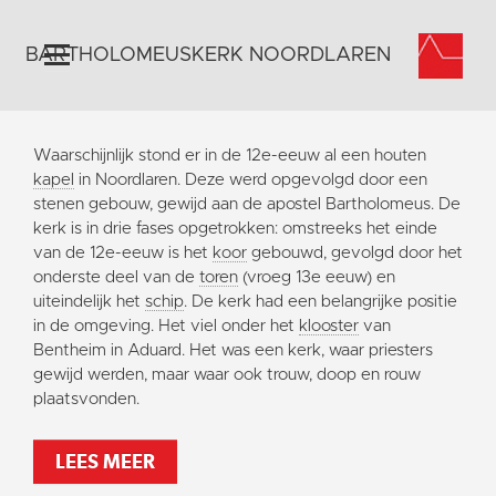
BARTHOLOMEUSKERK NOORDLAREN
Home
Waarschijnlijk stond er in de 12e-eeuw al een houten
Algemeen
kapel
in Noordlaren. Deze werd opgevolgd door een
stenen gebouw, gewijd aan de apostel Bartholomeus. De
Historie
kerk is in drie fases opgetrokken: omstreeks het einde
Omgeving
van de 12e-eeuw is het
koor
gebouwd, gevolgd door het
onderste deel van de
toren
(vroeg 13e eeuw) en
Activiteiten
uiteindelijk het
schip
. De kerk had een belangrijke positie
Steun ons
in de omgeving. Het viel onder het
klooster
van
Bentheim in Aduard. Het was een kerk, waar priesters
Contact
gewijd werden, maar waar ook trouw, doop en rouw
Vaktaal
plaatsvonden.
LEES MEER