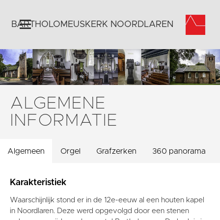
BARTHOLOMEUSKERK NOORDLAREN
Home
Algemeen
Historie
ALGEMENE
Omgeving
INFORMATIE
Activiteiten
Steun ons
Algemeen
Orgel
Grafzerken
360 panorama
Contact
Vaktaal
Karakteristiek
Waarschijnlijk stond er in de 12e-eeuw al een houten kapel
in Noordlaren. Deze werd opgevolgd door een stenen