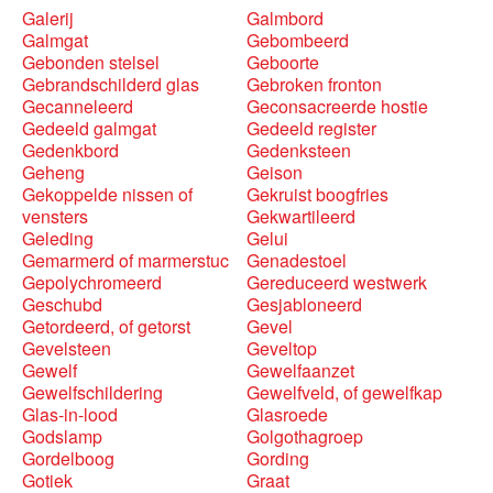
Galerij
Galmbord
Galmgat
Gebombeerd
Gebonden stelsel
Geboorte
Gebrandschilderd glas
Gebroken fronton
Gecanneleerd
Geconsacreerde hostie
Gedeeld galmgat
Gedeeld register
Gedenkbord
Gedenksteen
Geheng
Geison
Gekoppelde nissen of
Gekruist boogfries
vensters
Gekwartileerd
Geleding
Gelui
Gemarmerd of marmerstuc
Genadestoel
Gepolychromeerd
Gereduceerd westwerk
Geschubd
Gesjabloneerd
Getordeerd, of getorst
Gevel
Gevelsteen
Geveltop
Gewelf
Gewelfaanzet
Gewelfschildering
Gewelfveld, of gewelfkap
Glas-in-lood
Glasroede
Godslamp
Golgothagroep
Gordelboog
Gording
Gotiek
Graat