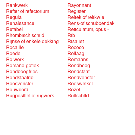
Rankwerk
Rayonnant
Refter of refectorium
Register
Regula
Reliek of relikwie
Renalssance
Rens-of schubbendak
Retabel
Reticulatum, opus -
Rhombisch schild
Rib
Rijnse of enkele dekking
Risaliet
Rocaille
Rococo
Roede
Rollaag
Rolwerk
Romaans
Romano-gotiek
Rondboog
Rondboogfries
Rondstaaf
Rondstaafrib
Rondvenster
Roosvenster
Rooswinkel
Rouwbord
Rozet
Rugpositief of rugwerk
Ruitschild